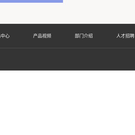
品中心
产品视频
部门介绍
人才招聘
平市冠兴包装有限公司
话：(750) 2168388
传真：(750) 2168366
mail：khuang@cppglobal.cn
地址：广东省开平市三埠区勒冲大
right © 2021 CPP Global,LLC 版权所有
设计维护：
开平市联科网络科技有